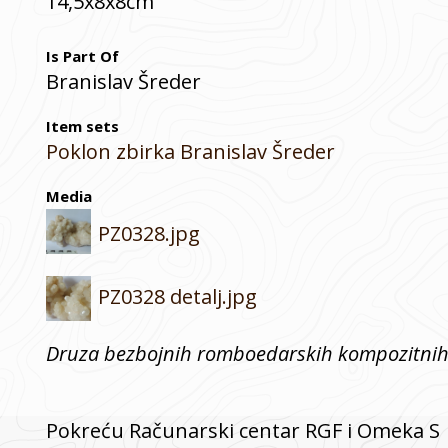
14,5x8x8cm
Is Part Of
Branislav Šreder
Item sets
Poklon zbirka Branislav Šreder
Media
PZ0328.jpg
PZ0328 detalj.jpg
Druza bezbojnih romboedarskih kompozitnih k
Pokreću Računarski centar RGF i Omeka S