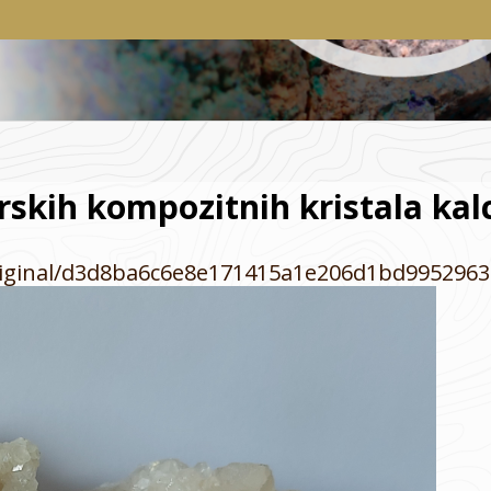
skih kompozitnih kristala kal
s/original/d3d8ba6c6e8e171415a1e206d1bd9952963