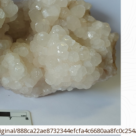
/original/888ca22ae8732344efcfa4c6680aa8fc0c254