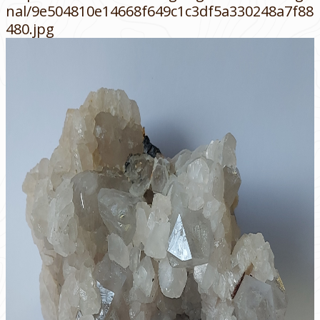
nal/9e504810e14668f649c1c3df5a330248a7f88
480.jpg