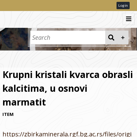
Log in
Pretraga
Kolekcije
Кrupni kristali kvarca obrasli
kalcitima, u osnovi
marmatit
ITEM
https://zbirkaminerala.rgf.bg.ac.rs/files/origi