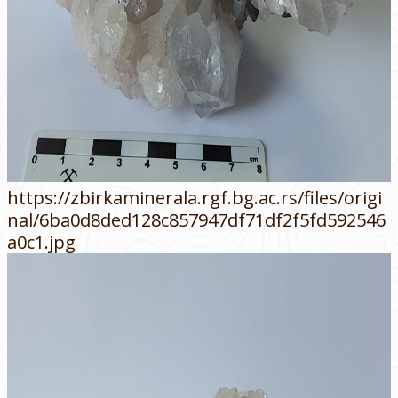
https://zbirkaminerala.rgf.bg.ac.rs/files/origi
nal/6ba0d8ded128c857947df71df2f5fd592546
a0c1.jpg