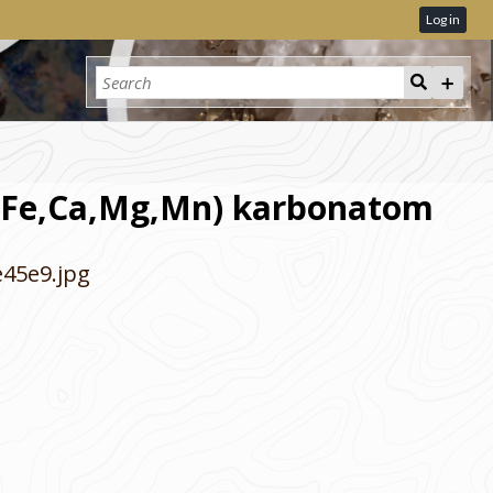
Log in
m (Fe,Ca,Mg,Mn) karbonatom
e45e9.jpg