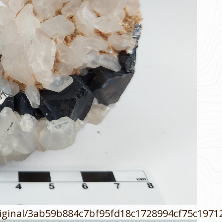
/original/3ab59b884c7bf95fd18c1728994cf75c1971