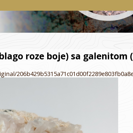
(blago roze boje) sa galenito
/original/206b429b5315a71c01d00f2289e803fb0a8