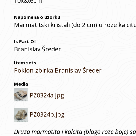
10x8x6cm
Napomena o uzorku
Marmatitski kristali (do 2 cm) u roze kalcit
Is Part Of
Branislav Šreder
Item sets
Poklon zbirka Branislav Šreder
Media
PZ0324a.jpg
PZ0324b.jpg
Druza marmatita i kalcita (blago roze boje)