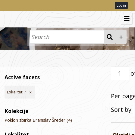
Log in
Pretraga
Kolekcije
o
Active facets
Lokalitet: ?
Per pag
Sort by
Kolekcije
Poklon zbirka Branislav Šreder
(4)
Lokalitet