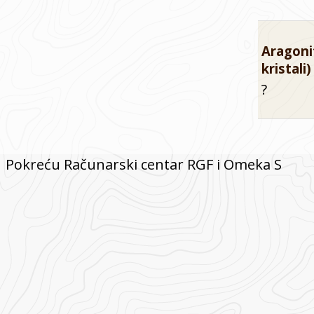
Aragonit
kristali
?
Pokreću Računarski centar RGF i Omeka S